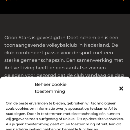
Orion Stars is gevestigd in Doetinchem en is een
toonaangevende volleybalclub in Nederland. De
club combineert passie voor de sport met een
sterke gemeenschapszin. Een samenwerking met
Active Living heeft er een aantal seizoenen
geleden voor gezorgd dat de club vandaag de dag
in de top van Nederland en Europa speelt.
Beheer cookie
toestemming
Wil jij ook onderdeel worden van deze club? Klik
dan
Om de beste ervaringen te bieden, gebruiken wij technologieën
hier
!
zoals cookies om informatie over je apparaat op te slaan en/of te
raadplegen. Door in te stemmen met deze technologieën kunnen
Social media
wij gegevens zoals surfgedrag of unieke ID's op deze site verwerken.
Als je geen toestemming geeft of uw toestemming intrekt, kan dit
een nadelige invloed hebben op bepaalde functies en