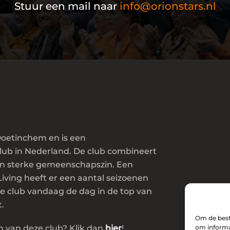
Stuur een mail naar
info@orionstars.nl
 Doetinchem en is een
lub in Nederland. De club combineert
en sterke gemeenschapszin. Een
ving heeft er een aantal seizoenen
e club vandaag de dag in de top van
.
Om de beste
om informat
n van deze club? Klik dan
hier
!