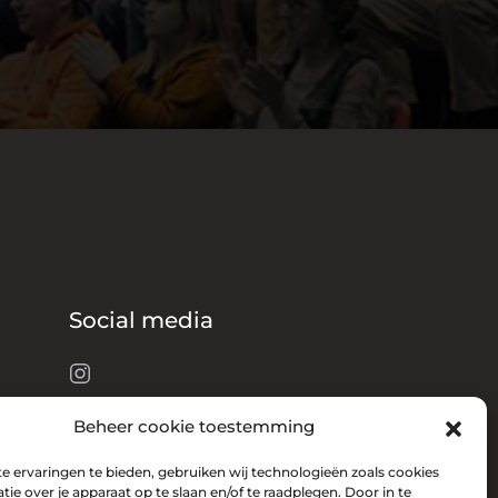
Social media
Beheer cookie toestemming
 ervaringen te bieden, gebruiken wij technologieën zoals cookies
ie over je apparaat op te slaan en/of te raadplegen. Door in te