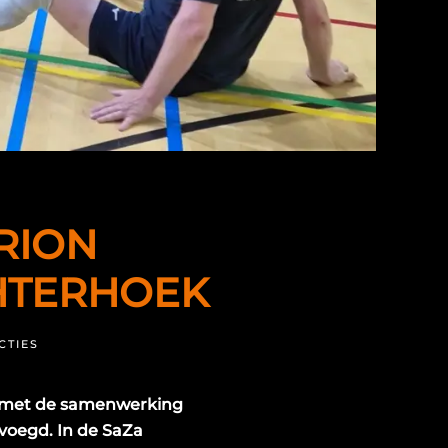
RION
CHTERHOEK
OP
CTIES
SAMENWERKING
NEVOBO
EN
is met de samenwerking
ORION
STARS:
voegd. In de SaZa
ZITVOLLEYBAL