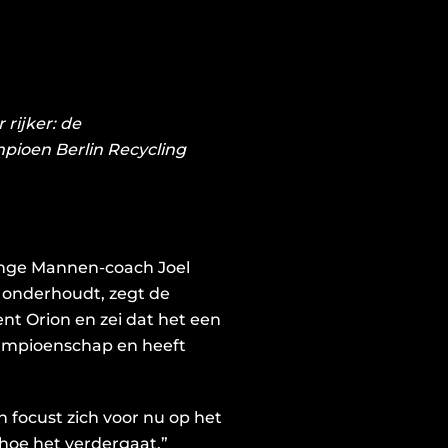
ST
 rijker: de
OSITIE:
ampioen
Berlin Recycling
GNATO
nge Mannen-coach Joel
g onderhoudt, zegt de
nt Orion en zei dat het een
kampioenschap en heeft
n focust zich voor nu op het
 hoe het verdergaat.”