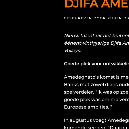
DJIFA AM
GESCHREVEN DOOR
RUBEN D
Nieuw talent uit het buitenl
éénentwintigjarige
Djifa 
Volleys
.
Goede plek voor ontwikkeli
Amedegnato’s komst is me
Banks met zowel diens oude 
spelverdeler. “Ik was op zo
goede plek was om me verde
Europese ambities. ”
In augustus voegt Amedegnat
komende seizoen. “Daarna k