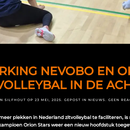
KING NEVOBO EN O
TVOLLEYBAL IN DE A
N SILFHOUT
OP
23 MEI, 2025
. GEPOST IN
NIEUWS
.
GEEN REA
eer plekken in Nederland zitvolleybal te faciliteren, 
kampioen Orion Stars weer een nieuw hoofdstuk toege