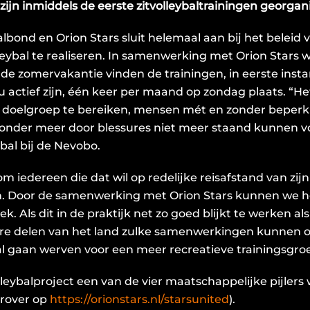
ijn inmiddels de eerste zitvolleybaltrainingen georgan
balbond en Orion Stars sluit helemaal aan bij het belei
ybal te realiseren. In samenwerking met Orion Stars w
de zomervakantie vinden de trainingen, in eerste instan
 actief zijn, één keer per maand op zondag plaats. “Het
e doelgroep te bereiken, mensen mét en zonder beperk
 onder meer door blessures niet meer staand kunnen vo
ybal bij de Nevobo.
 om iedereen die dat wil op redelijke reisafstand van zij
en. Door de samenwerking met Orion Stars kunnen we he
ek. Als dit in de praktijk net zo goed blijkt te werken 
ere delen van het land zulke samenwerkingen kunnen op
l gaan werven voor een meer recreatieve trainingsgro
olleybalproject een van de vier maatschappelijke pijlers
arover op
https://orionstars.nl/starsunited
).