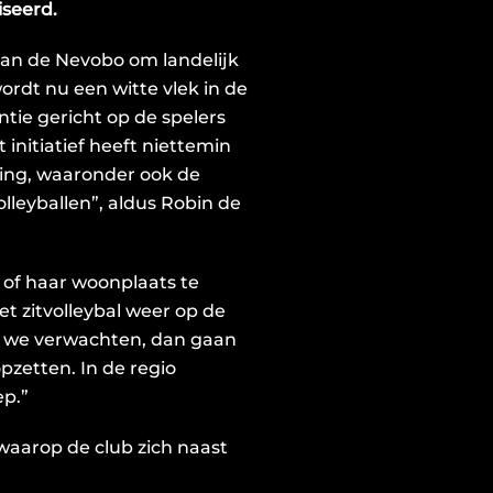
IN
iseerd.
DE
ACHTERHOEK
d van de Nevobo om landelijk
ordt nu een witte vlek in de
tie gericht op de spelers
 initiatief heeft niettemin
ing, waaronder ook de
lleyballen”, aldus Robin de
n of haar woonplaats te
t zitvolleybal weer op de
als we verwachten, dan gaan
zetten. In de regio
ep.”
 waarop de club zich naast