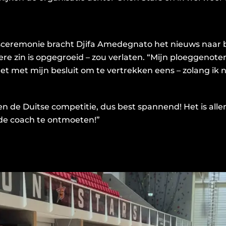
eremonie bracht Djifa Amedegnato het nieuws naar bui
ere zin is opgegroeid – zou verlaten. “Mijn ploeggenoten
het met mijn besluit om te vertrekken eens – zolang ik
ten de Duitse competitie, dus best spannend! Het is alle
de coach te ontmoeten!”