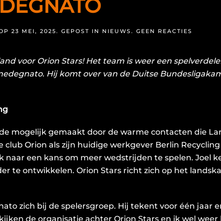
EDEGNATO
OP
OP
23 MEI, 2025
. GEPOST IN
NIEUWS
.
GEEN REACTIES
NIEUWE
AANWIN
OP
and voor Orion Stars! Het team is weer een spelverdeler
DE
SETTERP
Amedegnato
. Hij komt over van de Duitse Bundesligak
DJIFA
AMEDE
ng
de mogelijk gemaakt door de warme contacten die La
club Orion als zijn huidige werkgever Berlin Recyclin
ek naar een kans om meer wedstrijden te spelen. Joel ke
r te ontwikkelen. Orion Stars richt zich op het lands
o zich bij de spelersgroep. Hij tekent voor één jaar e
ijken de organisatie achter Orion Stars en ik wel weer