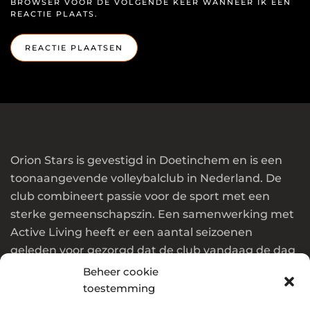
BROWSER VOOR DE VOLGENDE KEER WANNEER IK EEN
REACTIE PLAATS.
REACTIE PLAATSEN
Orion Stars is gevestigd in Doetinchem en is een
toonaangevende volleybalclub in Nederland. De
club combineert passie voor de sport met een
sterke gemeenschapszin. Een samenwerking met
Active Living heeft er een aantal seizoenen
geleden voor gezorgd dat de club vandaag de dag
in de top van Nederland en Europa speelt.
Beheer cookie
toestemming
Wil jij ook onderdeel worden van deze club? Klik