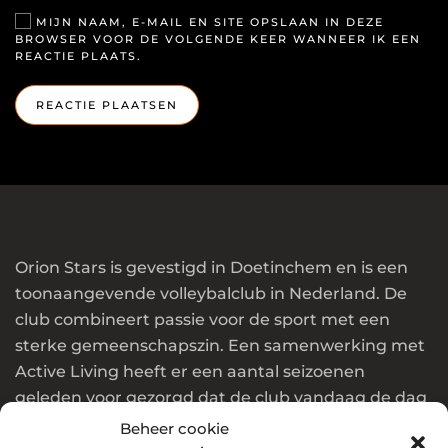
MIJN NAAM, E-MAIL EN SITE OPSLAAN IN DEZE
BROWSER VOOR DE VOLGENDE KEER WANNEER IK EEN
REACTIE PLAATS.
REACTIE PLAATSEN
Orion Stars is gevestigd in Doetinchem en is een
toonaangevende volleybalclub in Nederland. De
club combineert passie voor de sport met een
sterke gemeenschapszin. Een samenwerking met
Active Living heeft er een aantal seizoenen
geleden voor gezorgd dat de club vandaag de dag
in de top van Nederland en Europa speelt.
Beheer cookie