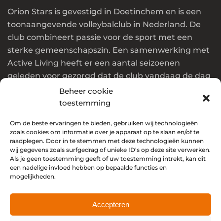
Orion Stars is gevestigd in Doetinchem en is een
toonaangevende volleybalclub in Nederland. De
club combineert passie voor de sport met een
sterke gemeenschapszin. Een samenwerking met
Active Living heeft er een aantal seizoenen
geleden voor gezorgd dat de club vandaag de dag
in de top van Nederland en Europa speelt.
Beheer cookie
toestemming
Wil jij ook onderdeel worden van deze club? Klik
Om de beste ervaringen te bieden, gebruiken wij technologieën
dan
hier
!
zoals cookies om informatie over je apparaat op te slaan en/of te
raadplegen. Door in te stemmen met deze technologieën kunnen
Social media
wij gegevens zoals surfgedrag of unieke ID's op deze site verwerken.
Als je geen toestemming geeft of uw toestemming intrekt, kan dit
een nadelige invloed hebben op bepaalde functies en
mogelijkheden.
Accepteren