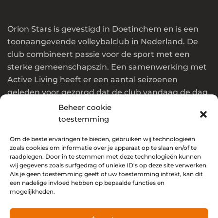
Orion Stars is gevestigd in Doetinchem en is een
toonaangevende volleybalclub in Nederland. De
club combineert passie voor de sport met een
sterke gemeenschapszin. Een samenwerking met
Active Living heeft er een aantal seizoenen
geleden voor gezorgd dat de club vandaag de dag
in de top van Nederland en Europa speelt.
Beheer cookie
toestemming
Wil jij ook onderdeel worden van deze club? Klik
Om de beste ervaringen te bieden, gebruiken wij technologieën
dan
hier
!
zoals cookies om informatie over je apparaat op te slaan en/of te
raadplegen. Door in te stemmen met deze technologieën kunnen
Social media
wij gegevens zoals surfgedrag of unieke ID's op deze site verwerken.
Als je geen toestemming geeft of uw toestemming intrekt, kan dit
een nadelige invloed hebben op bepaalde functies en
mogelijkheden.