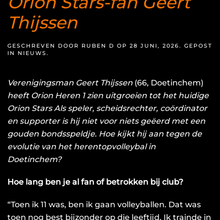
Orion Stars-fan Geert
Thijssen
GESCHREVEN DOOR
RUBEN D
OP
28 JUNI, 2026
. GEPOST
IN
NIEUWS
.
Verenigingsman Geert Thijssen
(66, Doetinchem)
heeft Orion Heren 1 zien uitgroeien tot het huidige
Orion Stars Als speler, scheidsrechter, coördinator
en supporter is hij niet voor niets geëerd met een
gouden bondsspeldje
. Hoe kijkt hij aan tegen de
evolutie van het herentopvolleybal in
Doetinchem?
Hoe lang ben je al fan of betrokken bij club?
“Toen ik 11 was, ben ik gaan volleyballen. Dat was
toen nog best bijzonder op die leeftijd. Ik trainde in