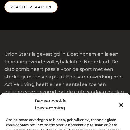
REACTIE PLAATSEN
Orion Stars is gevestigd in Doetinchem en is een
toonaangevende volleybalclub in Nederland. De
club combineert passie voor de sport met een
sterke gemeenschapszin. Een samenwerking met
Active Living heeft er een aantal seizoenen
geleden voor gezorgd dat de club vandaag de dag
in de top van Nederland en Europa speelt.
Beheer cookie
toestemming
Wil jij ook onderdeel worden van deze club? Klik
Om de beste ervaringen te bieden, gebruiken wij technologieën
dan
hier
!
zoals cookies om informatie over je apparaat op te slaan en/of te