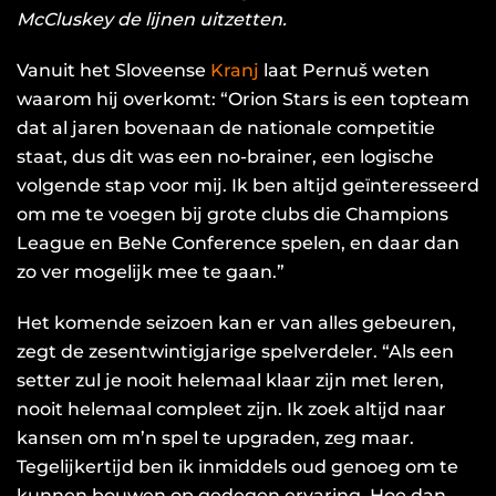
McCluskey de lijnen uitzetten.
Vanuit het Sloveense
Kranj
laat Pernuš weten
waarom hij overkomt: “Orion Stars is een topteam
dat al jaren bovenaan de nationale competitie
staat, dus dit was een no-brainer, een logische
volgende stap voor mij. Ik ben altijd geïnteresseerd
om me te voegen bij grote clubs die Champions
League en BeNe Conference spelen, en daar dan
zo ver mogelijk mee te gaan.”
Het komende seizoen kan er van alles gebeuren,
zegt de zesentwintigjarige spelverdeler. “Als een
setter zul je nooit helemaal klaar zijn met leren,
nooit helemaal compleet zijn. Ik zoek altijd naar
kansen om m’n spel te upgraden, zeg maar.
Tegelijkertijd ben ik inmiddels oud genoeg om te
kunnen bouwen op gedegen ervaring. Hoe dan