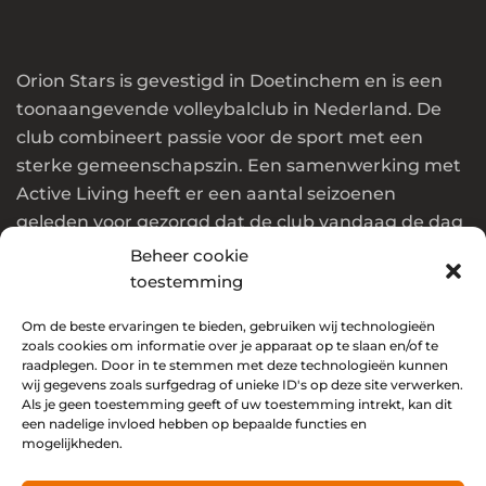
Orion Stars is gevestigd in Doetinchem en is een
toonaangevende volleybalclub in Nederland. De
club combineert passie voor de sport met een
sterke gemeenschapszin. Een samenwerking met
Active Living heeft er een aantal seizoenen
geleden voor gezorgd dat de club vandaag de dag
in de top van Nederland en Europa speelt.
Beheer cookie
toestemming
Wil jij ook onderdeel worden van deze club? Klik
dan
Om de beste ervaringen te bieden, gebruiken wij technologieën
hier
!
zoals cookies om informatie over je apparaat op te slaan en/of te
raadplegen. Door in te stemmen met deze technologieën kunnen
Social media
wij gegevens zoals surfgedrag of unieke ID's op deze site verwerken.
Als je geen toestemming geeft of uw toestemming intrekt, kan dit
een nadelige invloed hebben op bepaalde functies en
mogelijkheden.