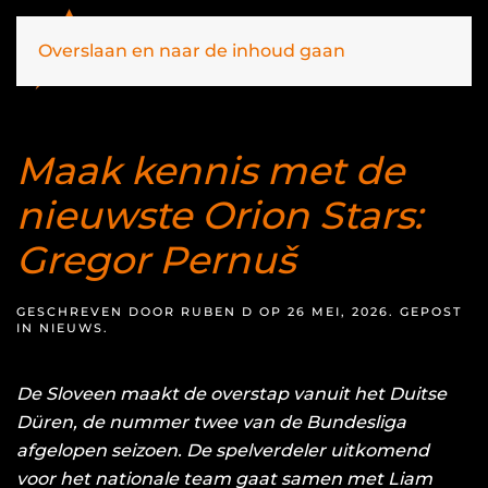
Overslaan en naar de inhoud gaan
Maak kennis met de
nieuwste Orion Stars:
Gregor Pernuš
GESCHREVEN DOOR
RUBEN D
OP
26 MEI, 2026
. GEPOST
IN
NIEUWS
.
De Sloveen maakt de overstap vanuit het Duitse
Düren, de nummer twee van de Bundesliga
afgelopen seizoen.
De spelverdeler uitkomend
voor het nationale team
gaat samen met Liam